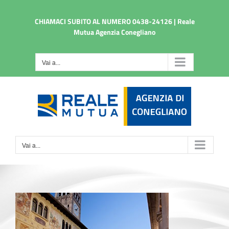
Salta
al
CHIAMACI SUBITO AL NUMERO 0438-24126 | Reale
contenuto
Mutua Agenzia Conegliano
Vai a...
Vai a...