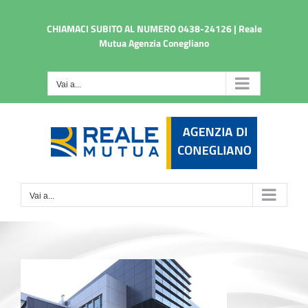
Salta
al
CHIAMACI SUBITO AL NUMERO 0438-24126 | Reale
contenuto
Mutua Agenzia Conegliano
Vai a...
Vai a...