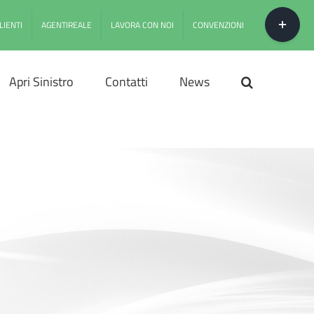
Toggle
area
LIENTI
AGENTIREALE
LAVORA CON NOI
CONVENZIONI
barra
scorrevo
Apri Sinistro
Contatti
News