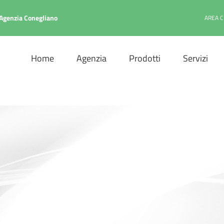
genzia Conegliano
AREA C
Home
Agenzia
Prodotti
Servizi