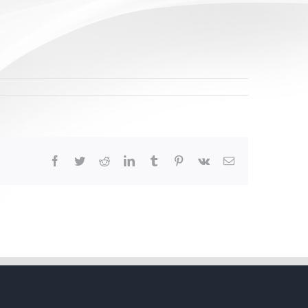
Facebook
Twitter
Reddit
LinkedIn
Tumblr
Pinterest
Vk
Email